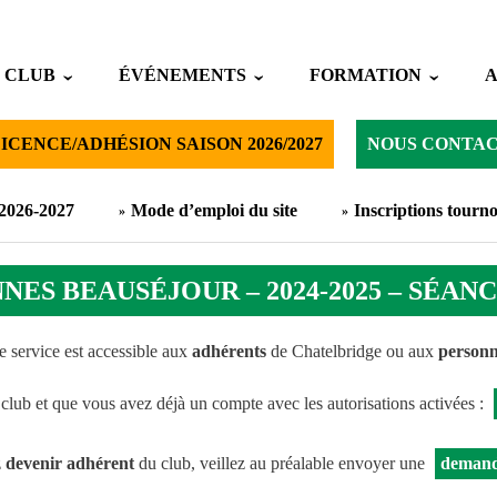
 CLUB
ÉVÉNEMENTS
FORMATION
ICENCE/ADHÉSION SAISON 2026/2027
NOUS CONTA
 2026-2027
Mode d’emploi du site
Inscriptions tourno
NES BEAUSÉJOUR – 2024-2025 – SÉANC
 service est accessible aux
adhérents
de Chatelbridge ou aux
personn
 club et que vous avez déjà un compte avec les autorisations activées :
z
devenir adhérent
du club, veillez au préalable envoyer une
demand