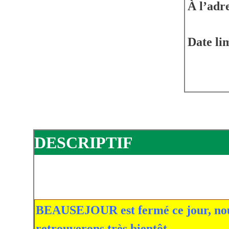
À l’adre
Date lim
DESCRIPTIF
BEAUSEJOUR est fermé ce jour, nous
retrouverons très bientôt.