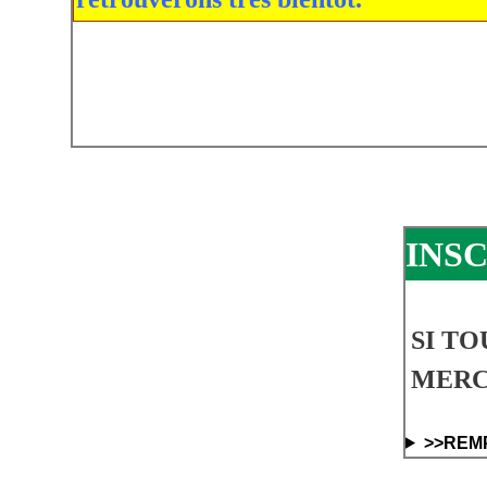
INS
SI TO
MERCI
>>REM