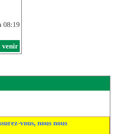
à 08:19
 venir
surez-vous, nous nous