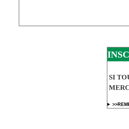
INS
SI TO
MERCI
>>REM