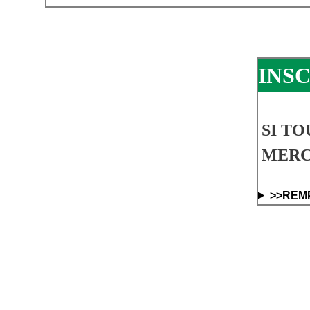
INS
SI TO
MERCI
>>REM