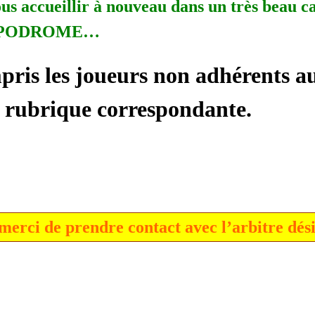
ous accueillir à nouveau dans un très beau c
IPPODROME…
pris les joueurs non adhérents au
la rubrique correspondante.
, merci de prendre contact avec l’arbitre dés